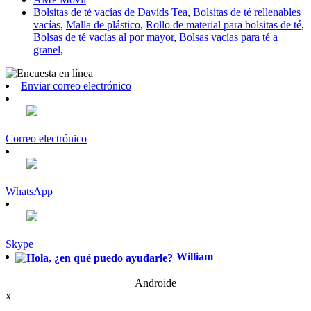
Bolsitas de té vacías de Davids Tea
,
Bolsitas de té rellenables
vacías
,
Malla de plástico
,
Rollo de material para bolsitas de té
,
Bolsas de té vacías al por mayor
,
Bolsas vacías para té a
granel
,
Enviar correo electrónico
Correo electrónico
WhatsApp
Skype
William
Androide
x