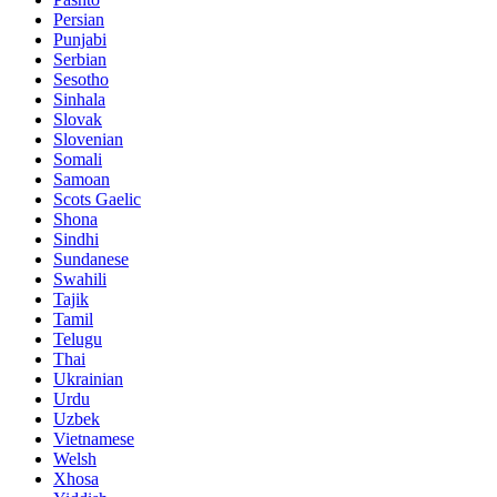
Persian
Punjabi
Serbian
Sesotho
Sinhala
Slovak
Slovenian
Somali
Samoan
Scots Gaelic
Shona
Sindhi
Sundanese
Swahili
Tajik
Tamil
Telugu
Thai
Ukrainian
Urdu
Uzbek
Vietnamese
Welsh
Xhosa