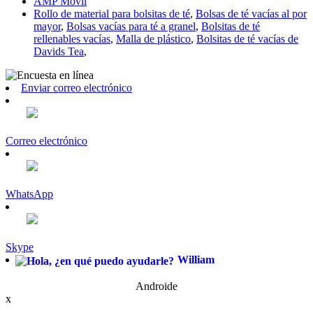
AMP Móvil
Rollo de material para bolsitas de té
,
Bolsas de té vacías al por
mayor
,
Bolsas vacías para té a granel
,
Bolsitas de té
rellenables vacías
,
Malla de plástico
,
Bolsitas de té vacías de
Davids Tea
,
Enviar correo electrónico
Correo electrónico
WhatsApp
Skype
William
Androide
x