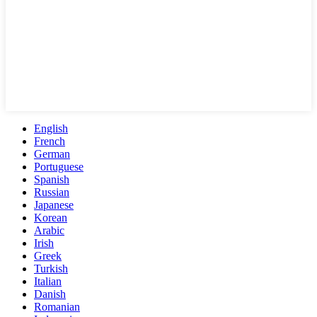
English
French
German
Portuguese
Spanish
Russian
Japanese
Korean
Arabic
Irish
Greek
Turkish
Italian
Danish
Romanian