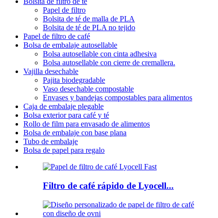
Bolsita de filtro de té
Papel de filtro
Bolsita de té de malla de PLA
Bolsita de té de PLA no tejido
Papel de filtro de café
Bolsa de embalaje autosellable
Bolsa autosellable con cinta adhesiva
Bolsa autosellable con cierre de cremallera.
Vajilla desechable
Pajita biodegradable
Vaso desechable compostable
Envases y bandejas compostables para alimentos
Caja de embalaje plegable
Bolsa exterior para café y té
Rollo de film para envasado de alimentos
Bolsa de embalaje con base plana
Tubo de embalaje
Bolsa de papel para regalo
Filtro de café rápido de Lyocell...