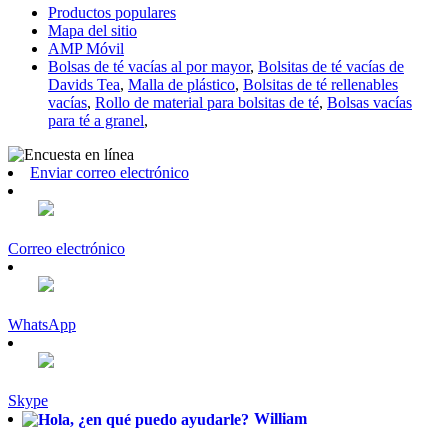
Productos populares
Mapa del sitio
AMP Móvil
Bolsas de té vacías al por mayor
,
Bolsitas de té vacías de
Davids Tea
,
Malla de plástico
,
Bolsitas de té rellenables
vacías
,
Rollo de material para bolsitas de té
,
Bolsas vacías
para té a granel
,
Enviar correo electrónico
Correo electrónico
WhatsApp
Skype
William