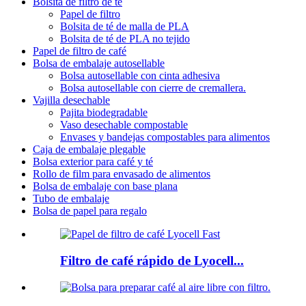
Bolsita de filtro de té
Papel de filtro
Bolsita de té de malla de PLA
Bolsita de té de PLA no tejido
Papel de filtro de café
Bolsa de embalaje autosellable
Bolsa autosellable con cinta adhesiva
Bolsa autosellable con cierre de cremallera.
Vajilla desechable
Pajita biodegradable
Vaso desechable compostable
Envases y bandejas compostables para alimentos
Caja de embalaje plegable
Bolsa exterior para café y té
Rollo de film para envasado de alimentos
Bolsa de embalaje con base plana
Tubo de embalaje
Bolsa de papel para regalo
Filtro de café rápido de Lyocell...