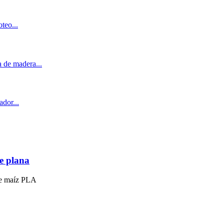
e plana
 de maíz PLA