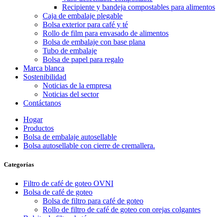
Recipiente y bandeja compostables para alimentos
Caja de embalaje plegable
Bolsa exterior para café y té
Rollo de film para envasado de alimentos
Bolsa de embalaje con base plana
Tubo de embalaje
Bolsa de papel para regalo
Marca blanca
Sostenibilidad
Noticias de la empresa
Noticias del sector
Contáctanos
Hogar
Productos
Bolsa de embalaje autosellable
Bolsa autosellable con cierre de cremallera.
Categorías
Filtro de café de goteo OVNI
Bolsa de café de goteo
Bolsa de filtro para café de goteo
Rollo de filtro de café de goteo con orejas colgantes