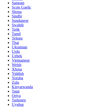
Samoan
Scots Gaelic
Shona
Sindhi
Sundanese
Swahili
Tajik
Tamil
Telugu
Thai
Ukrainian
Urdu
Uzbek
Vietnamese
Welsh
Xhosa
Yiddish
Yoruba
Zulu
Kinyarwanda
Tatar
Oriya
Turkmen
Uyghur