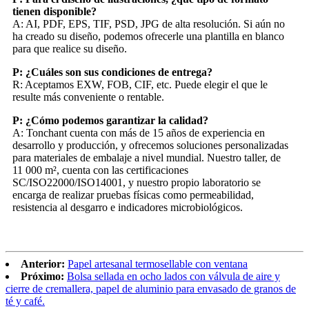
tienen disponible?
A: AI, PDF, EPS, TIF, PSD, JPG de alta resolución. Si aún no
ha creado su diseño, podemos ofrecerle una plantilla en blanco
para que realice su diseño.
P: ¿Cuáles son sus condiciones de entrega?
R: Aceptamos EXW, FOB, CIF, etc. Puede elegir el que le
resulte más conveniente o rentable.
P: ¿Cómo podemos garantizar la calidad?
A: Tonchant cuenta con más de 15 años de experiencia en
desarrollo y producción, y ofrecemos soluciones personalizadas
para materiales de embalaje a nivel mundial. Nuestro taller, de
11 000 m², cuenta con las certificaciones
SC/ISO22000/ISO14001, y nuestro propio laboratorio se
encarga de realizar pruebas físicas como permeabilidad,
resistencia al desgarro e indicadores microbiológicos.
Anterior:
Papel artesanal termosellable con ventana
Próximo:
Bolsa sellada en ocho lados con válvula de aire y
cierre de cremallera, papel de aluminio para envasado de granos de
té y café.