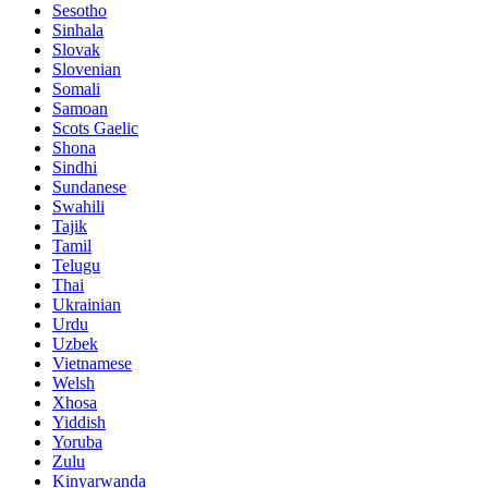
Sesotho
Sinhala
Slovak
Slovenian
Somali
Samoan
Scots Gaelic
Shona
Sindhi
Sundanese
Swahili
Tajik
Tamil
Telugu
Thai
Ukrainian
Urdu
Uzbek
Vietnamese
Welsh
Xhosa
Yiddish
Yoruba
Zulu
Kinyarwanda