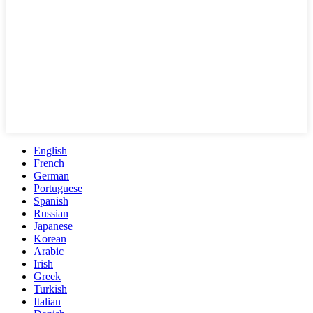
English
French
German
Portuguese
Spanish
Russian
Japanese
Korean
Arabic
Irish
Greek
Turkish
Italian