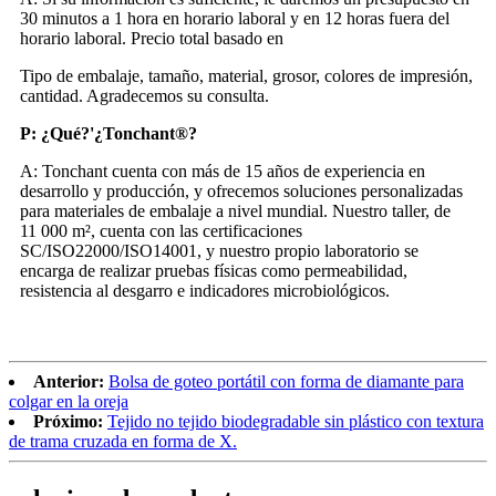
30 minutos a 1 hora en horario laboral y en 12 horas fuera del
horario laboral. Precio total basado en
Tipo de embalaje, tamaño, material, grosor, colores de impresión,
cantidad. Agradecemos su consulta.
P: ¿Qué?
'
¿Tonchant®?
A: Tonchant cuenta con más de 15 años de experiencia en
desarrollo y producción, y ofrecemos soluciones personalizadas
para materiales de embalaje a nivel mundial. Nuestro taller, de
11 000 m², cuenta con las certificaciones
SC/ISO22000/ISO14001, y nuestro propio laboratorio se
encarga de realizar pruebas físicas como permeabilidad,
resistencia al desgarro e indicadores microbiológicos.
Anterior:
Bolsa de goteo portátil con forma de diamante para
colgar en la oreja
Próximo:
Tejido no tejido biodegradable sin plástico con textura
de trama cruzada en forma de X.