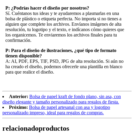
P: ¿Podrías hacer el diseño por nosotros?
Sí. Cuéntanos tus ideas y te ayudaremos a plasmarlas en una
bolsa de plástico o etiqueta perfecta. No importa si no tienes a
alguien que complete los archivos. Envíanos imágenes de alta
resolución, tu logotipo y el texto, e indícanos cómo quieres que
los organicemos. Te enviaremos los archivos finales para tu
confirmación.
P: Para el diseño de ilustraciones, ¿qué tipo de formato
tienen disponible?
A: AI, PDF, EPS, TIF, PSD, JPG de alta resolución. Si aún no
ha creado el diseño, podemos ofrecerle una plantilla en blanco
para que realice el diseño.
Anterior:
Bolsa de papel kraft de fondo plano, sin asa, con
diseño elegante y tamaño personalizado para regalos de fiesta.
Próximo:
Bolsa de papel artesanal con asa y logotipo
personalizado impreso, ideal para regalos de compras.
relacionado
productos