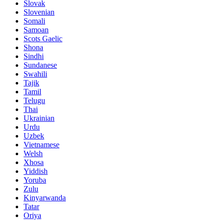
Slovak
Slovenian
Somali
Samoan
Scots Gaelic
Shona
Sindhi
Sundanese
Swahili
Tajik
Tamil
Telugu
Thai
Ukrainian
Urdu
Uzbek
Vietnamese
Welsh
Xhosa
Yiddish
Yoruba
Zulu
Kinyarwanda
Tatar
Oriya