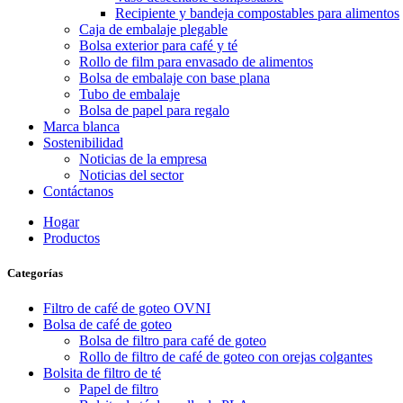
Recipiente y bandeja compostables para alimentos
Caja de embalaje plegable
Bolsa exterior para café y té
Rollo de film para envasado de alimentos
Bolsa de embalaje con base plana
Tubo de embalaje
Bolsa de papel para regalo
Marca blanca
Sostenibilidad
Noticias de la empresa
Noticias del sector
Contáctanos
Hogar
Productos
Categorías
Filtro de café de goteo OVNI
Bolsa de café de goteo
Bolsa de filtro para café de goteo
Rollo de filtro de café de goteo con orejas colgantes
Bolsita de filtro de té
Papel de filtro