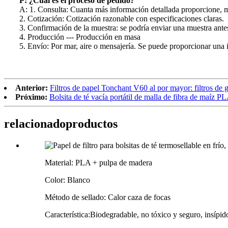
P: ¿Cuál es el proceso de pedido?
A: 1. Consulta: Cuanta más información detallada proporcione, m
2. Cotización: Cotización razonable con especificaciones claras.
3. Confirmación de la muestra: se podría enviar una muestra antes 
4. Producción --- Producción en masa
5. Envío: Por mar, aire o mensajería. Se puede proporcionar una 
Anterior:
Filtros de papel Tonchant V60 al por mayor: filtros de g
Próximo:
Bolsita de té vacía portátil de malla de fibra de maíz P
relacionado
productos
Material: PLA + pulpa de madera
Color: Blanco
Método de sellado: Calor
caza de focas
Característica:
Biodegradable, no tóxico y seguro, insípid