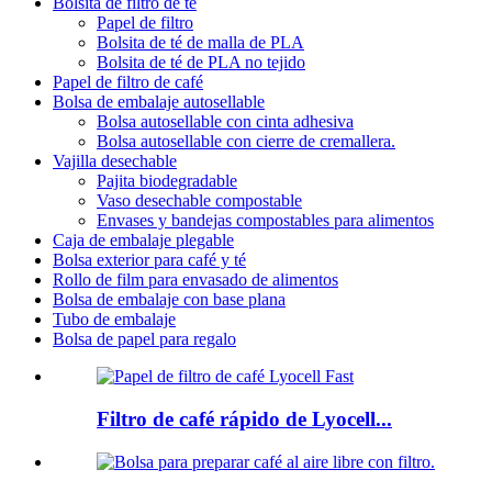
Bolsita de filtro de té
Papel de filtro
Bolsita de té de malla de PLA
Bolsita de té de PLA no tejido
Papel de filtro de café
Bolsa de embalaje autosellable
Bolsa autosellable con cinta adhesiva
Bolsa autosellable con cierre de cremallera.
Vajilla desechable
Pajita biodegradable
Vaso desechable compostable
Envases y bandejas compostables para alimentos
Caja de embalaje plegable
Bolsa exterior para café y té
Rollo de film para envasado de alimentos
Bolsa de embalaje con base plana
Tubo de embalaje
Bolsa de papel para regalo
Filtro de café rápido de Lyocell...